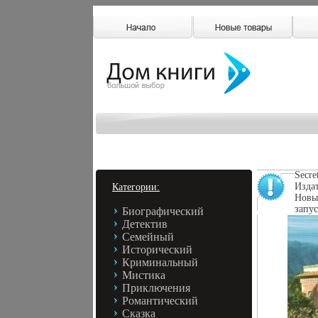
Secre
Издат
Категории:
Новы
запус
Биографический
Детектив
Семейный
Исторический
Криминальный
Мистика
Приключения
Романтический
Сказка