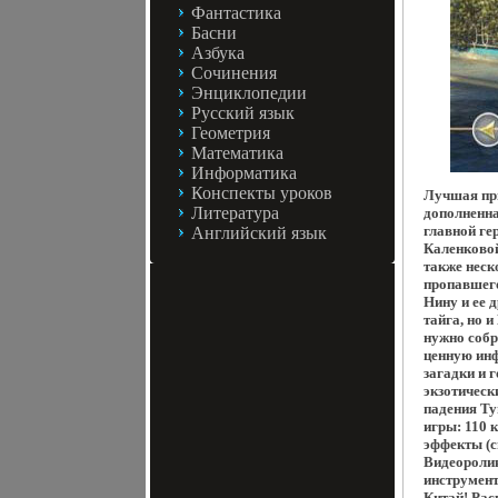
Фантастика
Басни
Азбука
Сочинения
Энциклопедии
Русский язык
Геометрия
Математика
Информатика
Конспекты уроков
Лучшая при
Литература
дополненна
главной ге
Английский язык
Каленковой
также неск
пропавшего
Нину и ее 
тайга, но 
нужно собр
ценную ин
загадки и 
экзотическ
падения Ту
игры: 110 
эффекты (с
Видеоролик
инструмент
Китай! Рас