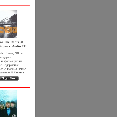
d Joe 6 Uphill 7
ethlehem Исполнитель
ros The Roots Of
ормат: Audio CD
стрибьютор: Hat
ds; Traces; "Blow
Ltd Лицензионные
 содержит
теристики
ю информацию на
ей 2006 г Альбом
ке Содержание 1
nds 2 Traces 3 "Blow
оьations 5 Slipping
Исполнитель Паулин
 Oliveros.