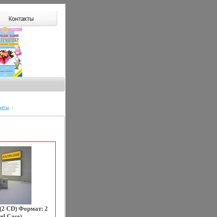
акты
 (2 CD) Формат: 2
el Case)