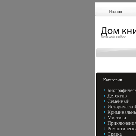
Категории:
Биографичес
Детектив
Семейный
Исторически
Криминальн
Мистика
Приключени
Романтическ
Сказка