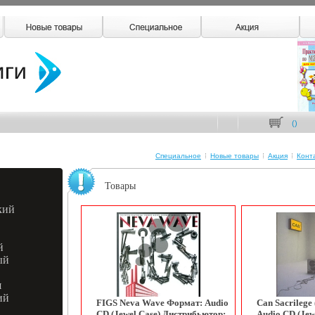
(
)
Специальное
Новые товары
Акция
Конт
Товары
кий
й
ый
я
ий
FIGS Neva Wave Формат: Audio
Can Sacrilege
CD (Jewel Case) Дистрибьютор:
Audio CD (Jew