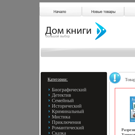
Категории:
Това
Биографический
Детектив
Семейный
Исторический
Криминальный
Мистика
Приключения
Романтический
Разрез
Сказка
Учимся