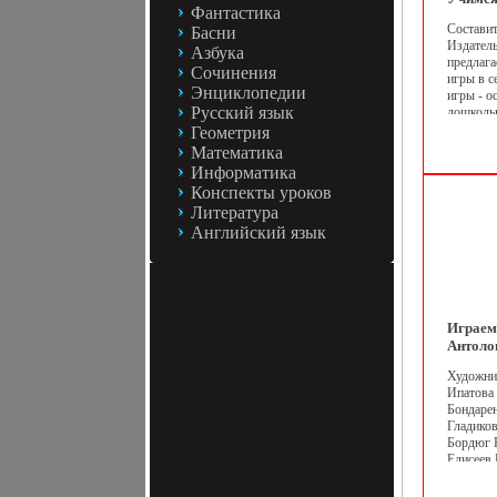
Фантастика
логиче
Составит
Басни
Обучаю
Издател
Азбука
от 3 до
предлаг
Веселые
Сочинения
игры в с
Энциклопедии
игры - о
Русский язык
дошкольн
помогаы
Геометрия
внимани
Математика
других с
Информатика
Автор Н
Конспекты уроков
Литература
Английский язык
Играем
Антоло
Астрель
Художни
перепле
Ипатова
012055-
Бондаре
15000 э
Гладиков
(~113х1
Бордюг 
Елисеев
Анатоли
Михайло