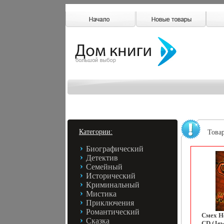
Категории:
Това
Биографический
Детектив
Семейный
Исторический
Криминальный
Мистика
Приключения
Романтический
Смех Н
Сказка
CD (Jew