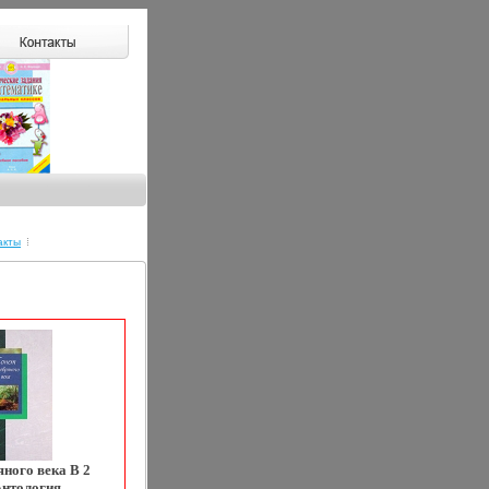
акты
ного века В 2
Антология