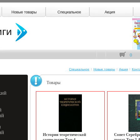
(
)
Специальное
Новые товары
Акция
Конт
Товары
кий
й
ый
я
ий
История теоретической
Сонет Серебря
социологии Том 4
томах Том 2 