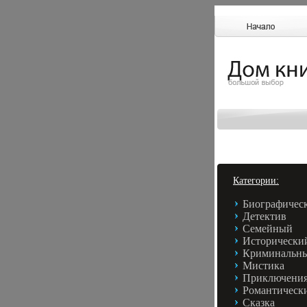
Категории:
Биографичес
Детектив
Семейный
Исторически
Криминальн
Мистика
Приключени
Романтическ
Сказка