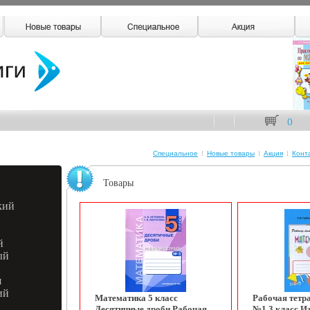
(
)
Специальное
Новые товары
Акция
Конт
Товары
кий
й
ый
я
ий
Математика 5 класс
Рабочая тетр
Десятичные дроби Рабочая
№1 3 класс Из