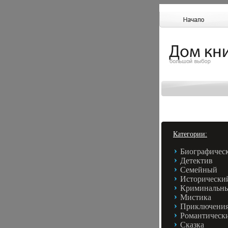
Категории:
Биографичес
Детектив
Семейный
Исторически
Криминальн
Мистика
Приключени
Романтическ
Сказка