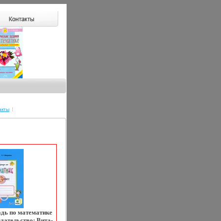
акты
адь по математике
дательство: Вита-