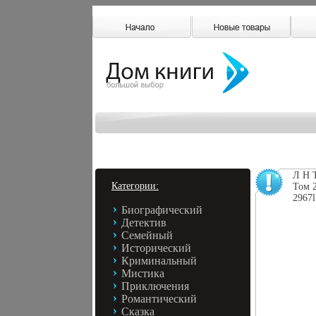
Л Н 
Категории:
Том 2
2967l
Биографический
Детектив
Семейный
Исторический
Криминальный
Мистика
Приключения
Романтический
Сказка