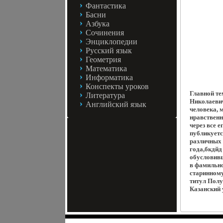
Фантастика
Басни
Азбука
Сочинения
Энциклопедии
Русский язык
Геометрия
Математика
Информатика
Конспекты уроков
Главной те
Литература
Николаевич
Английский язык
человека, 
нравственн
через все 
публикуетс
различных 
года,бкдйд
обусловивш
в фамильно
старинному
титул Полу
Казанский у