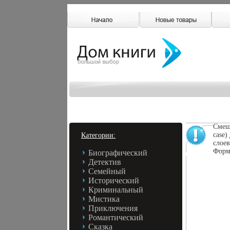
Смеш
case
Категории:
слоев
Форм
Биографический
Детектив
Семейный
Исторический
Криминальный
Мистика
Приключения
Романтический
Сказка