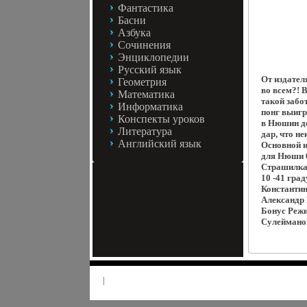
Фантастика
Басни
Азбука
Сочинения
Энциклопедии
Русский язык
От издател
Геометрия
во всем?! В
Математика
такой забо
Информатика
понг выигр
Конспекты уроков
в Нюшин до
Литература
дар, что н
Английский язык
Основной и
для Нюши 0
Страшилка 
10 -41 гра
Константи
Александр
Бонус Режи
Сулеймано
|