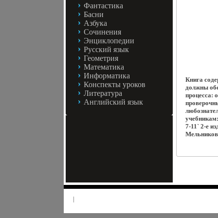
Фантастика
Басни
Азбука
Сочинения
Энциклопедии
Русский язык
Геометрия
Математика
Информатика
Книга соде
Конспекты уроков
должны обе
Литература
процесса: 
Английский язык
проверочн
любознател
учебникам:
7-11` 2-е 
Мельников
|