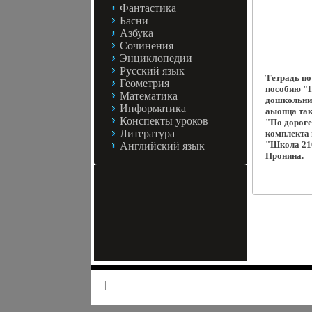
Фантастика
Басни
Азбука
Сочинения
Энциклопедии
Русский язык
Тетрадь по
Геометрия
пособию "П
Математика
дошкольник
Информатика
аыопца так
Конспекты уроков
"По дороге
Литература
комплекта 
"Школа 21
Английский язык
Пронина.
|