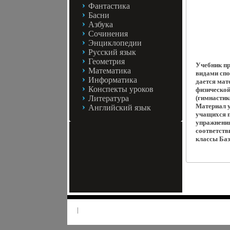
Фантастика
Басни
Азбука
Сочинения
Энциклопедии
Русский язык
Геометрия
Учебник пр
Математика
видами спо
Информатика
дается мат
Конспекты уроков
физической
Литература
(гимнастик
Материал у
Английский язык
учащихся п
упражнения
соответств
классы Баз
|