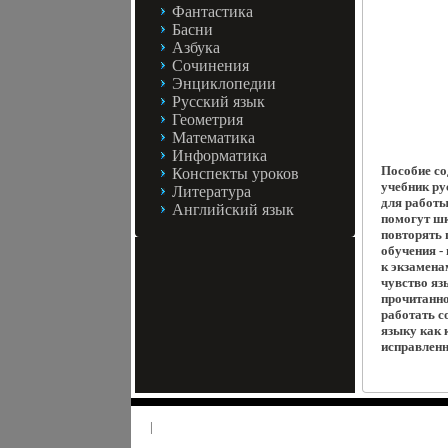
Фантастика
Басни
Азбука
Сочинения
Энциклопедии
Русский язык
Геометрия
Математика
Информатика
Пособие с
Конспекты уроков
учебник ру
Литература
для работы
Английский язык
помогут шк
повторять 
обучения -
к экзамена
чувство яз
прочитанно
работать с
языку как 
исправленн
|