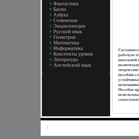
Фантастика
Басни
Азбука
Сочинения
Энциклопедии
Русский язык
Геометрия
Математика
Информатика
Составител
Конспекты уроков
рабочую те
Литература
школьной п
Английский язык
включеаыош
творческие
пособию со
устойчивы
помощника
Пособие пр
использова
самостояте
|