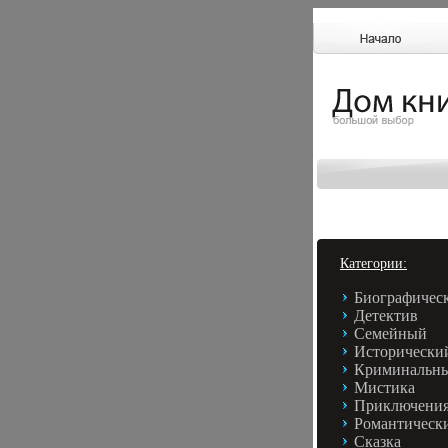
Категории:
Биографичес
Детектив
Семейный
Исторически
Криминальн
Мистика
Приключени
Романтическ
Сказка