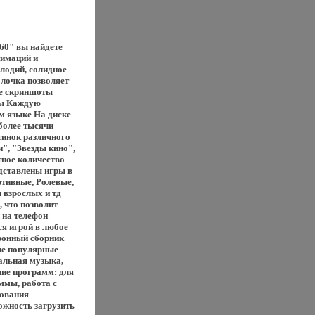
60" вы найдете
нимаций и
лодий, солидное
лочка позволяет
ие скриншоты
ры Каждую
м языке На диске
более тысячи
тинок различного
", "Звезды кино",
ное количество
дставлены игры в
ртивные, Ролевые,
 взрослых и тд
, что позволит
 на телефон
ся игрой в любое
ронный сборник
ые популярные
нальная музыка,
ние программ: для
ммы, работа с
рования
ожность загрузить