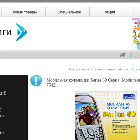
(
)
Специальное
Новые товары
Акция
Конт
Мобильная коллекция: Series 60 Серия: Мобильн
7542l.
кий
й
ый
я
ий