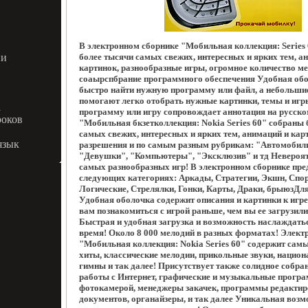
В электронном сборнике "Мобильная коллекция: Series 
ии
более тысячи самых свежих, интересных и ярких тем, а
картинок, разнообразные игры, огромное количество ме
соаырспбрание программного обеспечения Удобная обо
быстро найти нужную программу или файл, а небольш
помогают легко отобрать нужные картинки, темы и иг
а
программу или игру сопровождает аннотация на русско
роков
"Мобильная бкзетколлекция: Nokia Series 60" собраны 
самых свежих, интересных и ярких тем, анимаций и кар
язык
разрешения и по самым разным рубрикам: "Автомобили
"Девушки", "Компьютеры", "Эксклюзив" и тд Невероят
самых разнообразных игр! В электронном сборнике пре
следующих категориях: Аркады, Стратегии, Экшн, Спо
Логические, Стрелялки, Гонки, Карты, Драки, брыюзДля
Удобная оболочка содержит описания и картинки к игре
вам познакомиться с игрой раньше, чем вы ее загрузили
Быстрая и удобная загрузка и возможность наслаждать
время! Около 8 000 мелодий в разных форматах! Элект
"Мобильная коллекция: Nokia Series 60" содержит сам
хиты, классические мелодии, прикольные звуки, нацио
гимны и так далее! Присутствует также солидное собра
работы с Интернет, графические и музыкальные програ
фотокамерой, менеджеры закачек, программы редакти
документов, органайзеры, и так далее Уникальная возм