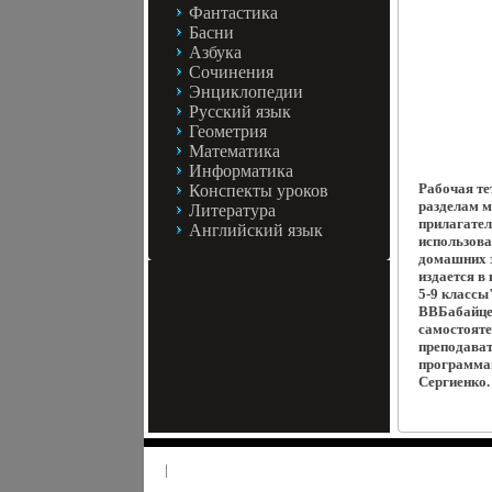
Фантастика
Басни
Азбука
Сочинения
Энциклопедии
Русский язык
Геометрия
Математика
Информатика
Рабочая те
Конспекты уроков
разделам м
Литература
прилагател
Английский язык
использова
домашних з
издается в
5-9 классы
ВВБабайцев
самостояте
преподават
программам
Сергиенко.
|