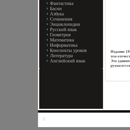
Фантастика
Басни
Азбука
Сочинения
Энциклопедии
Русский язык
Геометрия
Математика
Информатика
Конспекты уроков
Издание 19
Литература
тем отечес
Английский язык
Это удивит
руаысогсс
|