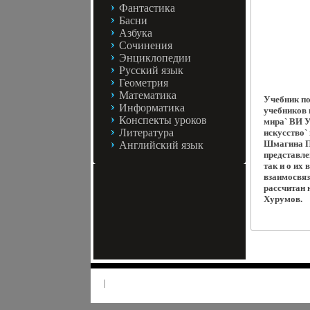
Фантастика
Басни
Азбука
Сочинения
Энциклопедии
Русский язык
Геометрия
Математика
Учебник по
Информатика
учебников 
Конспекты уроков
мира` ВИ У
Литература
искусство`
Шмагина Па
Английский язык
представле
так и о их
взаимосвяз
рассчитан 
Хурумов.
|