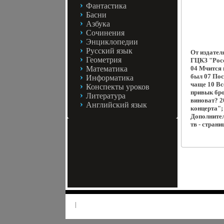
Фантастика
Басни
Азбука
Сочинения
Энциклопедии
Русский язык
От издател
Геометрия
ГЦКЗ "Росс
Математика
04 Мчится 
был 07 Пос
Информатика
чаще 10 Вс
Конспекты уроков
привык бро
Литература
виноват? 2
Английский язык
концерта";
Дополните
тв - стран
|