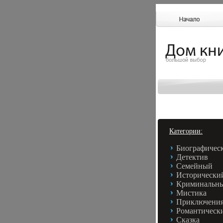
Категории:
Биографичес
Детектив
Семейный
Исторически
Криминальн
Мистика
Приключени
Романтическ
Сказка