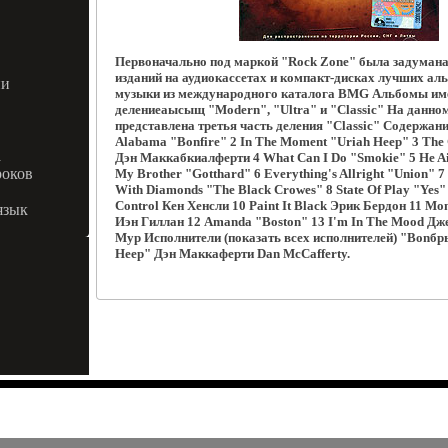
Первоначально под маркой "Rock Zone" была задумана
изданий на аудиокассетах и компакт-дисках лучших ал
ии
музыки из международного каталога BMG Альбомы им
делениеаысыщ "Modern", "Ultra" и "Classic" На данно
представлена третья часть деления "Classic" Содержан
Alabama "Bonfire" 2 In The Moment "Uriah Heep" 3 The 
а
Дэн Маккабкиалферти 4 What Can I Do "Smokie" 5 He Ain
роков
My Brother "Gotthard" 6 Everything's Allright "Union" 7
With Diamonds "The Black Crowes" 8 State Of Play "Yes"
Control Кен Хенсли 10 Paint It Black Эрик Бердон 11 Mon
язык
Иэн Гиллан 12 Amanda "Boston" 13 I'm In The Mood Дж
Мур Исполнители (показать всех исполнителей) "Bonбрь
Heep" Дэн Маккаферти Dan McCafferty.