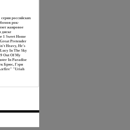
 серия российских
ьбомов рок-
еют жанровое
м диске
ие 1 Sweet Home
Great Pretender
't Heavy, He's
 Lucy In The Sky
 9 Out Of My
ster In Paradise
ек Брюс, Гэри
згfire" "Uriah