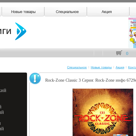
(
)
Специальное
Новые товары
Акция
Конт
Rock-Zone Classic 3 Серия: Rock-Zone инфо 6729
кий
й
ый
я
ий