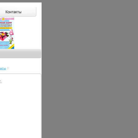
акты
c.