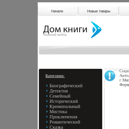
Соци
Анто
Категории:
г Мяг
Форм
Биографический
Детектив
Семейный
Исторический
Криминальный
Мистика
Приключения
Романтический
Сказка