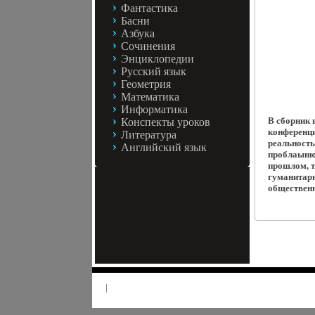
Фантастика
Басни
Азбука
Сочинения
Энциклопедии
Русский язык
Геометрия
Математика
Информатика
В сборник 
Конспекты уроков
конференци
Литература
реальность
Английский язык
проблаынюо
прошлом, т
гуманитарн
общественн
|