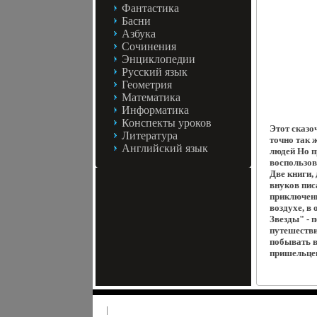
Фантастика
Басни
Азбука
Сочинения
Энциклопедии
Русский язык
Геометрия
Математика
Информатика
Конспекты уроков
Этот сказо
Литература
точно так 
Английский язык
людей Но п
воспользов
Две книги,
внуков пис
приключени
воздухе, в
Звезды" - 
путешестви
побывать в
пришельцев
|