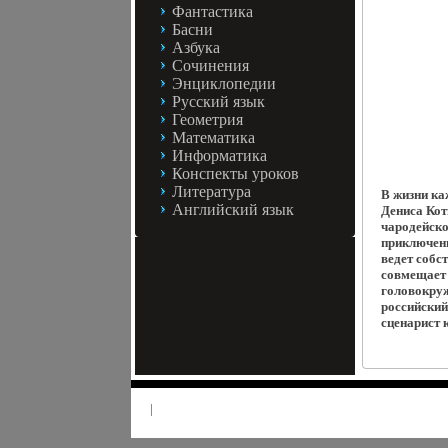
Фантастика
Басни
Азбука
Сочинения
Энциклопедии
Русский язык
Геометрия
Математика
Информатика
Конспекты уроков
Литература
В жизни ка
Английский язык
Дениса Кот
чародейско
приключени
ведет собс
совмещает 
головокруж
российский
сценарист 
|