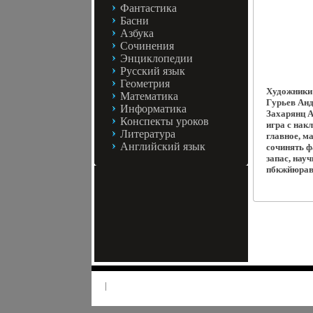
Фантастика
Басни
Азбука
Сочинения
Энциклопедии
Русский язык
Геометрия
Художники:
Математика
Гурьев Ан
Информатика
Захарянц А
Конспекты уроков
игра с нак
Литература
главное, м
Английский язык
сочинять ф
запас, науч
пбкжйюрав
|