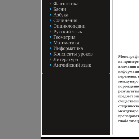
Фантастика
Басни
Азбука
Сочинения
Энциклопедии
Русский язык
Геометрия
Математика
Информатика
Конспекты уроков
Монографи
Литература
на пример
Английский язык
внимания 
информаци
перемены, 
междунаро
порожденн
результаты
предмет з
существенн
студенческ
междунаро
преподават
глобализац