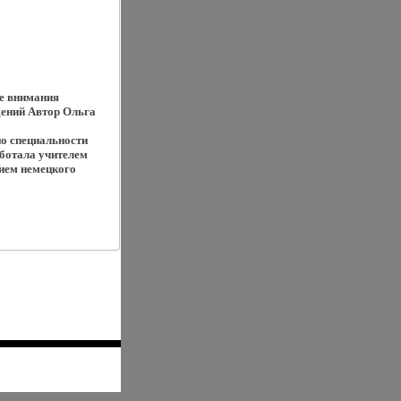
ре внимания
дений Автор Ольга
о специальности
аботала учителем
нием немецкого