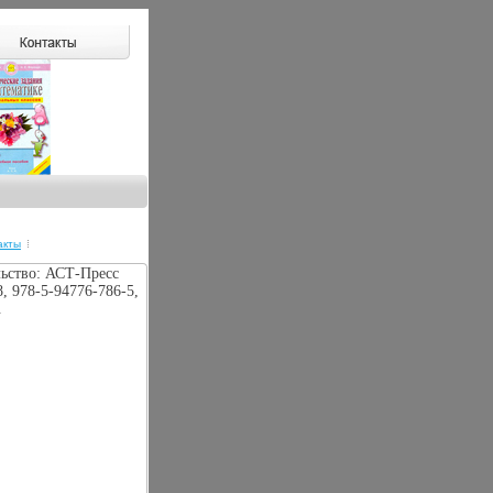
акты
льство: АСТ-Пресс
, 978-5-94776-786-5,
.