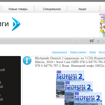
(
)
Специальное
Новые товары
Акция
Конт
Blickpunkt Deutsch 2 (аудиокурс на 3 CD) Издате
Школа, 2010 г Jewel Case ISBN 978-5-94776-785-8
978-5-94776-787-2 Язык: Немецкий инфо 10052c
кий
й
ый
я
ий