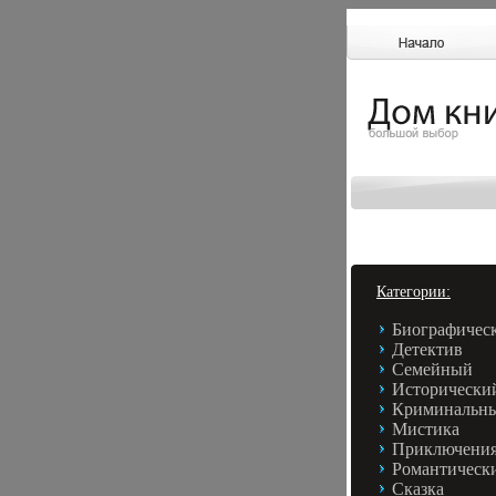
Категории:
Биографичес
Детектив
Семейный
Исторически
Криминальн
Мистика
Приключени
Романтическ
Сказка