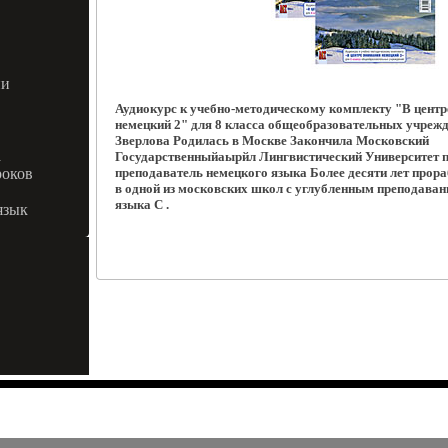
ии
Аудиокурс к учебно-методическому комплекту "В цент
немецкий 2" для 8 класса общеобразовательных учреж
Зверлова Родилась в Москве Закончила Московский
а
Государственныйаырйл Лингвистический Университет п
роков
преподаватель немецкого языка Более десяти лет прор
в одной из московских школ с углубленным преподава
языка С .
язык