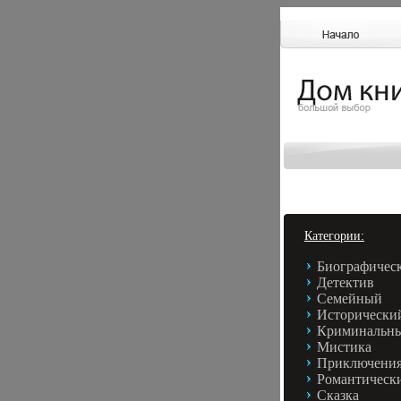
Категории:
Биографичес
Детектив
Семейный
Исторически
Криминальн
Мистика
Приключени
Романтическ
Сказка