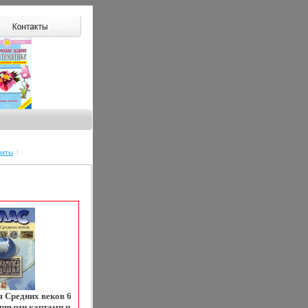
акты
я Средних веков 6
урными картами и